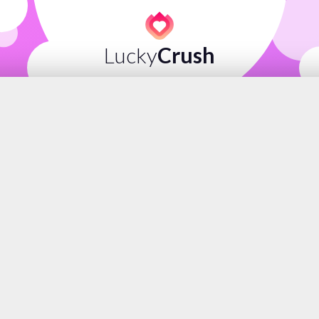
Lucky
Crush