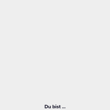
Du bist ...